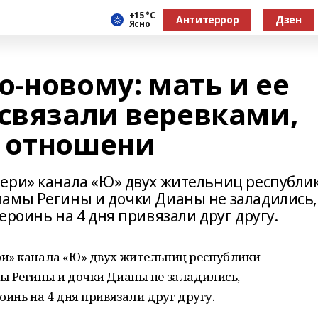
+15 °С
Антитеррор
Дзен
Ясно
-новому: мать и ее
 связали веревками,
 отношени
ери» канала «Ю» двух жительниц республи
мамы Регины и дочки Дианы не заладились,
ероинь на 4 дня привязали друг другу.
и» канала «Ю» двух жительниц республики
ы Регины и дочки Дианы не заладились,
инь на 4 дня привязали друг другу.