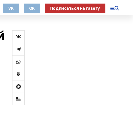
VK
OK
Подписаться на газету
й