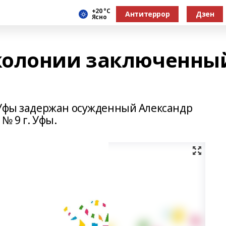
+20 °С
Антитеррор
Дзен
Ясно
колонии заключенны
 Уфы задержан осужденный Александр
№ 9 г. Уфы.