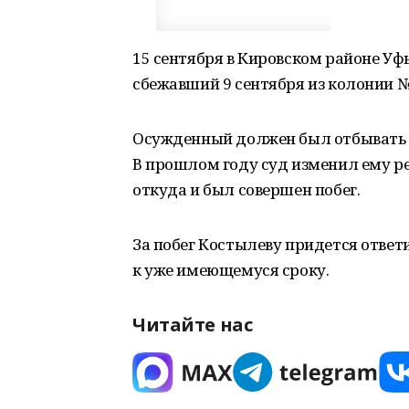
15 сентября в Кировском районе У
сбежавший 9 сентября из колонии № 
Осужденный должен был отбывать ср
В прошлом году суд изменил ему р
откуда и был совершен побег.
За побег Костылеву придется ответи
к уже имеющемуся сроку.
Читайте нас