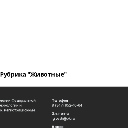
Рубрика "Животные"
влении Федеральной
Телефон
технологий и
8 (347) 952-10-64
н. Регистрационный
Эл. почта
iglvesti@bk.ru
Адрес