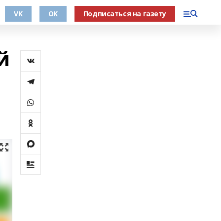
VK
OK
Подписаться на газету
й