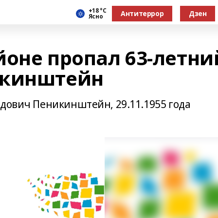
+18 °С
Антитеррор
Дзен
Ясно
йоне пропал 63-летни
икинштейн
рдович Пеникинштейн, 29.11.1955 года