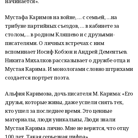
начинается».
Мустафа Каримов на войне, … с семьей, …на
трибуне партийных съездов, … в кабинете за
столом,… в родном Кляшево и с друзьями-
писателями. О личных встречах с ним
вспоминает Иосиф Кобзон и Андрей Дементьев.
Никита Михалков рассказывает о дружбе отца и
Мустая Карима. И монологами словно штрихами
создается портрет поэта.
Альфия Каримова, дочь писателя М. Карима: «Его
друзья, которые живы, даже успели снять тех,
кто ушел за последнее время. Это ценные
материалы, люди уникальны, Люди знали
Мустая Карима лично. Мне не верится, что отцу
100 лет. Такая серьезная цифра».