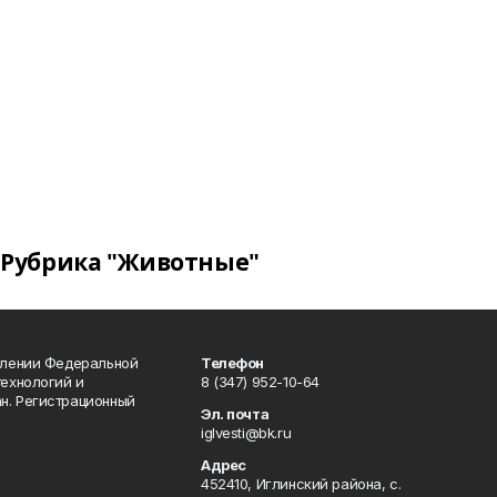
Рубрика "Животные"
влении Федеральной
Телефон
технологий и
8 (347) 952-10-64
н. Регистрационный
Эл. почта
iglvesti@bk.ru
Адрес
452410, Иглинский района, с.