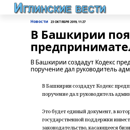
Новости
23 ОКТЯБРЯ 2019, 11:27
В Башкирии поя
предпринимател
В Башкирии создадут Кодекс пре
поручение дал руководитель адм
В Башкирии создадут Кодекс предп
поручение дал руководитель админ
Это будет единый документ, в кот
государственной поддержки инвест
законодательство, касающееся биз