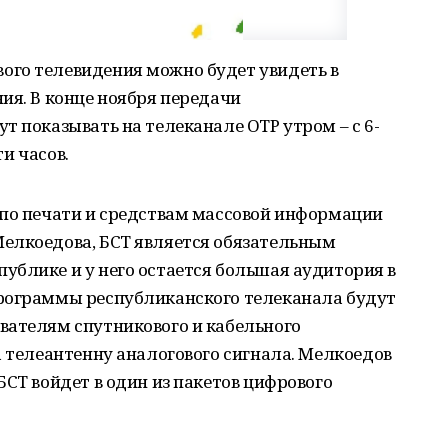
го телевидения можно будет увидеть в
ия. В конце ноября передачи
т показывать на телеканале ОТР утром – с 6-
ти часов.
 по печати и средствам массовой информации
елкоедова, БСТ является обязательным
ублике и у него остается большая аудитория в
рограммы республиканского телеканала будут
вателям спутникового и кабельного
а телеантенну аналогового сигнала. Мелкоедов
БСТ войдет в один из пакетов цифрового