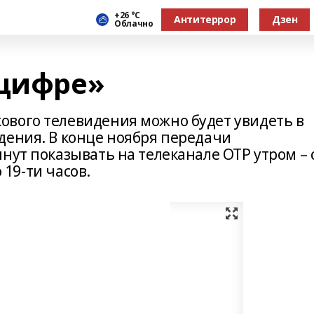
+26 °С
Антитеррор
Дзен
Облачно
«цифре»
вого телевидения можно будет увидеть в
дения. В конце ноября передачи
нут показывать на телеканале ОТР утром – 
о 19-ти часов.