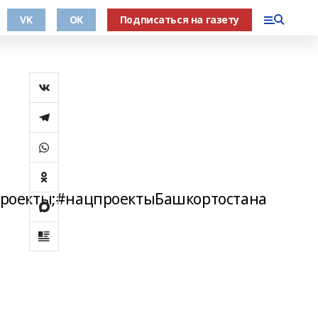
VK
OK
Подписаться на газету
.
роекты;#нацпроектыБашкортостана