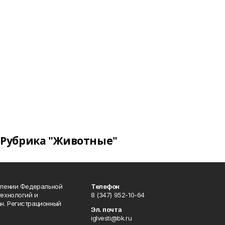
Рубрика "Животные"
влении Федеральной
Телефон
технологий и
8 (347) 952-10-64
н. Регистрационный
Эл. почта
iglvesti@bk.ru