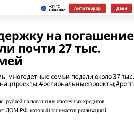
+21 °С
Антитеррор
Дзен
Облачно
держку на погашение
и почти 27 тыс.
емей
мы многодетные семьи подали около 37 тыс
нацпроекты;#региональныепроекты;#регп
с. рублей на погашение ипотечных кредитов
ает ДОМ.РФ, который занимается реализацией