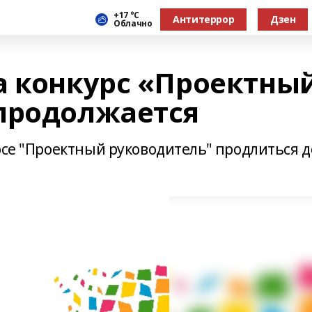
+17 °С
Антитеррор
Дзен
Облачно
а конкурс «Проектны
продолжается
рсе "Проектный руководитель" продлиться д