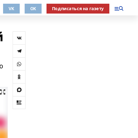
VK
OK
Подписаться на газету
й
о