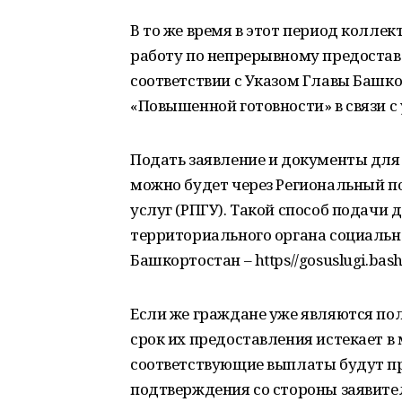
В то же время в этот период колле
работу по непрерывному предоста
соответствии с Указом Главы Башко
«Повышенной готовности» в связи с
Подать заявление и документы дл
можно будет через Региональный 
услуг (РПГУ). Такой способ подачи
территориального органа социальн
Башкортостан – https//gosuslugi.bash
Если же граждане уже являются по
срок их предоставления истекает в
соответствующие выплаты будут п
подтверждения со стороны заявите