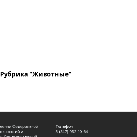
Рубрика "Животные"
влении Федеральной
Телефон
технологий и
8 (347) 952-10-64
н. Регистрационный