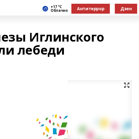
+17 °С
Антитеррор
Дзен
Облачно
мезы Иглинского
ли лебеди