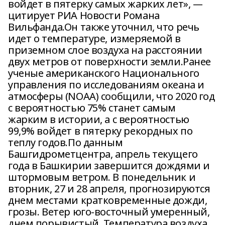
войдет в пятерку самых жарких лет», —
цитирует РИА Новости Романа
Вильфанда.Он также уточнил, что речь
идет о температуре, измеряемой в
приземном слое воздуха на расстоянии
двух метров от поверхности земли.Ранее
ученые американского Национального
управления по исследованиям океана и
атмосферы (NOAA) сообщили, что 2020 год
с вероятностью 75% станет самым
жарким в истории, а с вероятностью
99,9% войдет в пятерку рекордных по
теплу годов.По данным
Башгидрометцентра, апрель текущего
года в Башкирии завершится дождями и
штормовым ветром. В понедельник и
вторник, 27 и 28 апреля, прогнозируются
днем местами кратковременные дожди,
грозы. Ветер юго-восточный умеренный,
днем порывистый. Температура воздуха