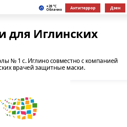
+28 °С
Антитеррор
Дзен
Облачно
и для Иглинских
лы № 1 с. Иглино совместно с компанией
нских врачей защитные маски.