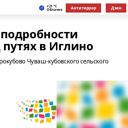
+21 °С
Антитеррор
Дзен
Облачно
 подробности
 путях в Иглино
рокубово Чуваш-кубовского сельского