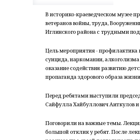
В историко-краеведческом музее п
ветеранов войны, труда, Вооружен
Иглинского района с трудными под
Цель мероприятия - профилактика 
суицида, наркомании, алкоголизма
оказание содействия развитию детс
пропаганда здорового образа жизни
Перед ребятами выступили председ
Сайфулла Хайбуллович Аиткулов и
Поговорили на важные темы. Лекци
большой отклик у ребят. После лек