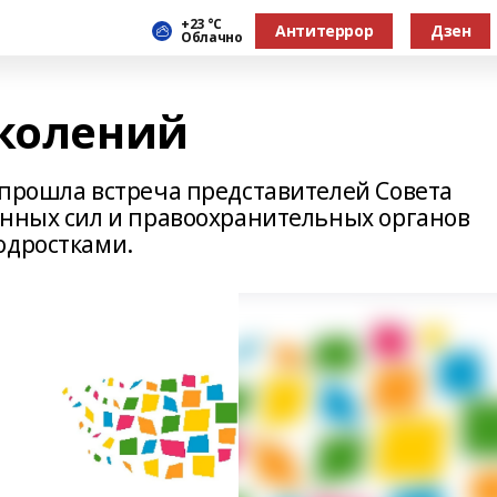
+23 °С
Антитеррор
Дзен
Облачно
околений
 прошла встреча представителей Совета
енных сил и правоохранительных органов
одростками.