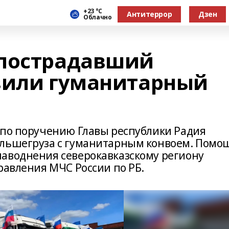
+23 °С
Антитеррор
Дзен
Облачно
 пострадавший
вили гуманитарный
 по поручению Главы республики Радия
ольшегруза с гуманитарным конвоем. Помо
аводнения северокавказскому региону
равления МЧС России по РБ.