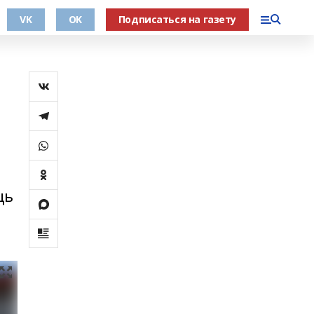
VK
OK
Подписаться на газету
щь