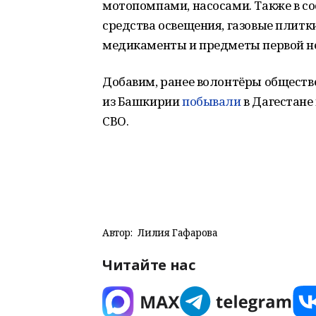
мотопомпами, насосами. Также в со
средства освещения, газовые плитки
медикаменты и предметы первой н
Добавим, ранее волонтёры обществе
из Башкирии
побывали
в Дагестане
СВО.
Автор:
Лилия Гафарова
Читайте нас