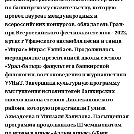
по башкирскому сказительству, которую
провёл лауреат международных и
всероссийских конкурсов, обладатель Гран-
при Всероссийского фестиваля сэсэнов - 2022,
артист Уфимского ансамбля песни и танца
«Мирас» Мирас Узянбаев. Продолжилось
мероприятие презентацией школы сэсэнов
«Урал-батыр» факультета башкирской
филологии, востоковедения и журналистики
УУНиТ. Завершили культурную программу
выступления исполнителей башкирских
эпосов школы сэсэнов Давлекановского
района, которую представили Гулиза
Ахмадеева и Минзаля Халилова. Насыщенная
программа продолжилась III чемпионатом
по играм в ашык «Алтын ашык» («Биш