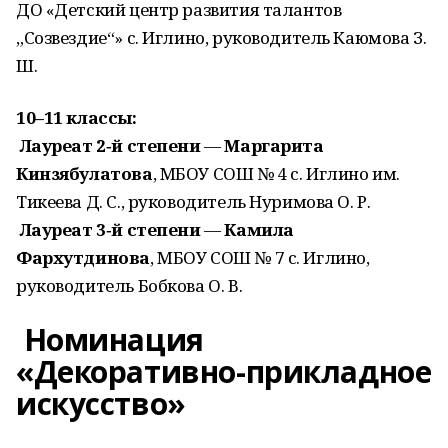
ДО «Детский центр развития талантов
„Созвездие“» с. Иглино, руководитель Каюмова З.
Ш.
10–11 классы:
Лауреат 2‑й степени
—
Маргарита
Кинзябулатова
, МБОУ СОШ № 4 с. Иглино им.
Тикеева Д. С., руководитель Нуримова О. Р.
Лауреат 3‑й степени
—
Камила
Фархутдинова
, МБОУ СОШ № 7 с. Иглино,
руководитель Бобкова О. В.
Номинация
«Декоративно‑прикладное
искусство»