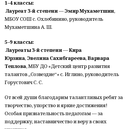
1–4 классы:
Лауреат 3‑й степени
—
Эмир Мухаметшин
,
МБОУ СОШ с. Охлебинино, руководитель
Мухаметшина А. Ш.
5–9 классы:
Лауреаты 3‑й степени
—
Кира
Юрзина
,
Эвелина Сахибгареева
,
Варвара
Теплова
, МБУ ДО «Детский центр развития
талантов „Созвездие“» с. Иглино, руководитель
Горустович С. С.
От всей души благодарим талантливых ребят за
творчество, упорство и яркие достижения!
Особая признательность педагогам — за
поддержку, наставничество и веру в своих