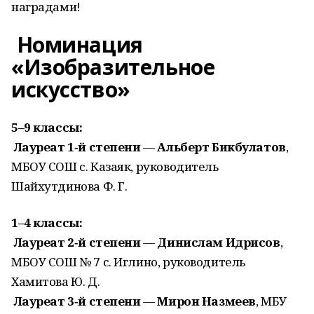
наградами!
Номинация
«Изобразительное
искусство»
5–9 классы:
Лауреат 1‑й степени
—
Альберт Бикбулатов
,
МБОУ СОШ с. Казаяк, руководитель
Шайхутдинова Ф. Г.
1–4 классы:
Лауреат 2‑й степени
—
Динислам Идрисов
,
МБОУ СОШ № 7 с. Иглино, руководитель
Хамитова Ю. Д.
Лауреат 3‑й степени
—
Мирон Назмеев
, МБУ