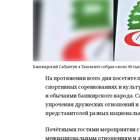
Башкирский Сабантуй в Ташкенте собрал около 60 тыся
На протяжении всего дня посетител
спортивных соревнованиях и культ
и обычаями башкирского народа. С
упрочения дружеских отношений и 
представителей разных национальн
Почётными гостями мероприятия ст
межнациональным отношениям и д