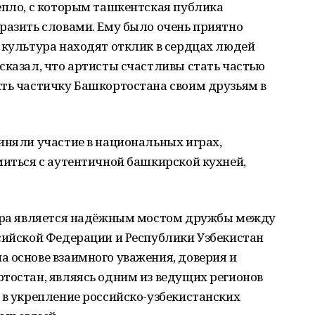
епло, с которым ташкентская публика
разить словами. Ему было очень приятно
 культура находят отклик в сердцах людей
сказал, что артисты счастливы стать частью
ить частичку Башкортостана своим друзьям в
иняли участие в национальных играх,
миться с аутентичной башкирской кухней,
тура является надёжным мостом дружбы между
сийской Федерации и Республики Узбекистан
 основе взаимного уважения, доверия и
тостан, являясь одним из ведущих регионов
 в укрепление российско-узбекистанских