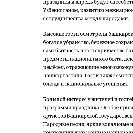
праздники и впредь будут способс
Узбекистаном, развитию межнацио
сотрудничества между народами.
Высокие гости осмотрели башкирск
богатое убранство, бережное сохра
самобытность и гостеприимство ба
предметы национального быта, дек
ремёсел, отражающие многовековую
Башкортостана. Гости также смогл
блюда и национальные угощения.
Большой интерес у жителей и госте
программа праздника. Особое приз
артистов Башкирской государстве
Народные песни, яркие вокальные 
композиции и красочные национал