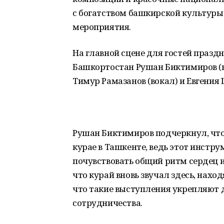
с богатством башкирской культур
мероприятия.
На главной сцене для гостей праз
Башкортостан Рушан Биктимиров (
Тимур Рамазанов (вокал) и Евгения 
Рушан Биктимиров подчеркнул, что
курае в Ташкенте, ведь этот инстр
почувствовать общий ритм сердец и
что курай вновь звучал здесь, наход
что такие выступления укрепляют 
сотрудничества.