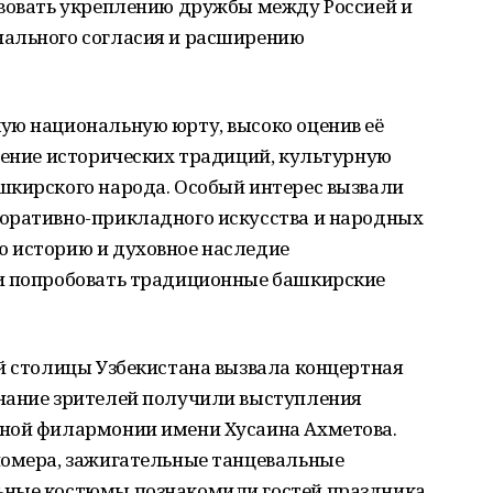
твовать укреплению дружбы между Россией и
нального согласия и расширению
ую национальную юрту, высоко оценив её
нение исторических традиций, культурную
шкирского народа. Особый интерес вызвали
оративно-прикладного искусства и народных
 историю и духовное наследие
и попробовать традиционные башкирские
й столицы Узбекистана вызвала концертная
нание зрителей получили выступления
нной филармонии имени Хусаина Ахметова.
номера, зажигательные танцевальные
ьные костюмы познакомили гостей праздника