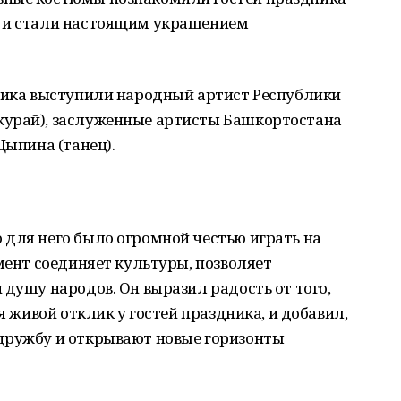
ы и стали настоящим украшением
дника выступили народный артист Республики
курай), заслуженные артисты Башкортостана
Цыпина (танец).
 для него было огромной честью играть на
умент соединяет культуры, позволяет
 душу народов. Он выразил радость от того,
я живой отклик у гостей праздника, и добавил,
дружбу и открывают новые горизонты