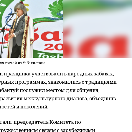
ч гостей из Узбекистана
и праздника участвовали в народных забавах,
урных программах, знакомились с традициями
абантуй послужил местом для общения,
развития межкультурного диалога, объединив
остей и поколений.
али: председатель Комитета по
ружественным связям с зарубежными