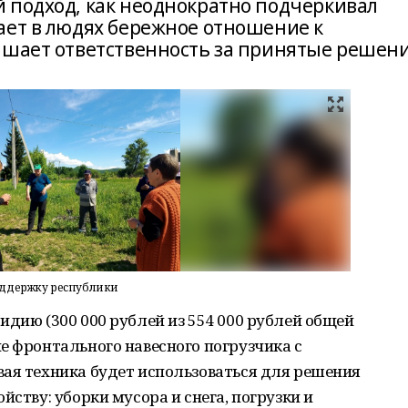
 подход, как неоднократно подчёркивал
ает в людях бережное отношение к
ышает ответственность за принятые решени
оддержку республики
идию (300 000 рублей из 554 000 рублей общей
е фронтального навесного погрузчика с
вая техника будет использоваться для решения
йству: уборки мусора и снега, погрузки и