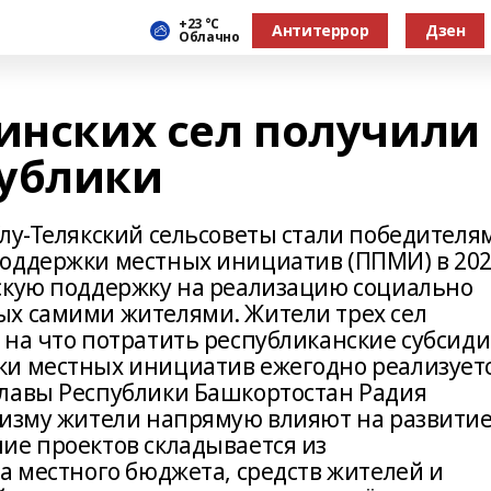
+23 °С
Антитеррор
Дзен
Облачно
линских сел получили
публики
Улу-Телякский сельсоветы стали победителя
поддержки местных инициатив (ППМИ) в 20
скую поддержку на реализацию социально
ых самими жителями. Жители трех сел
 на что потратить республиканские субсиди
ки местных инициатив ежегодно реализует
Главы Республики Башкортостан Радия
низму жители напрямую влияют на развити
ие проектов складывается из
а местного бюджета, средств жителей и