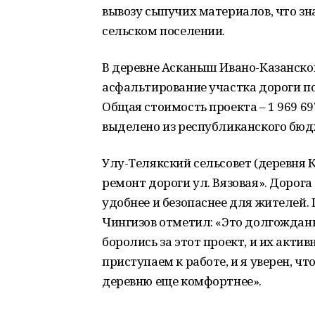
вывозу сыпучих материалов, что зн
сельском поселении.
В деревне Асканыш Ивано-Казанско
асфальтирование участка дороги по
Общая стоимость проекта – 1 969 697
выделено из республиканского бюдж
Улу-Телякский сельсовет (деревня 
ремонт дороги ул. Вязовая». Дорога
удобнее и безопаснее для жителей.
Чингизов отметил: «Это долгождан
боролись за этот проект, и их акти
приступаем к работе, и я уверен, 
деревню еще комфортнее».