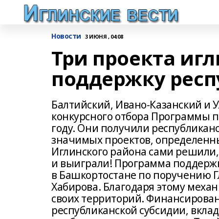
Новости
3 ИЮНЯ , 04:08
Три проекта иг
поддержку рес
Балтийский, Ивано-Казанский и 
конкурсного отбора Программы 
году. Они получили республикан
значимых проектов, определенн
Иглинского района сами решили,
и выиграли! Программа поддерж
в Башкортостане по поручению 
Хабирова. Благодаря этому меха
своих территорий. Финансирован
республиканской субсидии, вклад