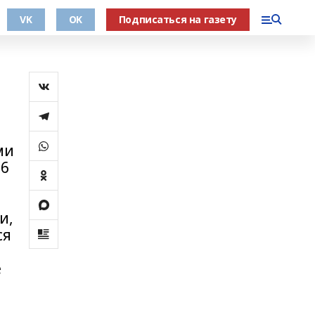
VK
OK
Подписаться на газету
ми
26
и,
ся
е