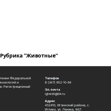
Рубрика "Животные"
влении Федеральной
Телефон
технологий и
8 (347) 952-10-64
н. Регистрационный
Эл. почта
iglvesti@bk.ru
Адрес
452410, Иглинский района, с.
Иглино, ул. Ленина, 94/1