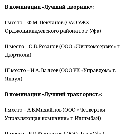
В номинации «Лучший дворник»:
I место – Ф.М. Пекчанов (ОАО УЖХ
Орджоникидзевского района го г. Уфа)
II место – О.В. Резанов (ООО «Жилкомсервис» г.
Дюртюли)
III место – И.А. Валеев (ООО УК «Управдом» г.
Янаул)
В номинации «Лучший тракторист»:
I место – А.В.Михайлов (ООО «Четвертая
Управляющая компания» г. Ишимбай)
II место – Р.Р. Фаррахов ( ООО Луч г.Уфа)