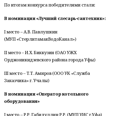
По итогам конкурса победителями стали:
В номинации «Лучший слесарь-сантехник»:
I место – А.В. Павлушкин
(МУП «СтерлитамакВодоКанал»)
II место – И.Х. Биккузин (ОАО УЖХ
Орджоникидзевского района города Уфы)
III место – Т.Т. Амиров (ООО УК «Служба
Заказчика» г. Учалы)
В номинации «Оператор котельного
оборудования»
I место – Р.Р. Габидуллин Р.Р. (МУП УИС г.Уфа)