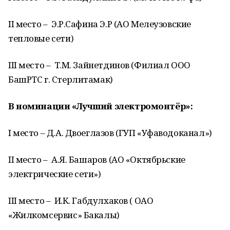
II место – Э.Р.Сафина Э.Р (АО Мелеузовские
тепловые сети)
III место – Т.М. Зайнетдинов (Филиал ООО
БашРТС г. Стерлитамак)
В номинации «Лучший электромонтёр»:
I место – Д.А. Двоеглазов (ГУП «Уфаводоканал»)
II место – А.Я. Башаров (АО «Октябрьские
электрические сети»)
III место – И.К. Габдулхаков ( ОАО
«Жилкомсервис» Бакалы)