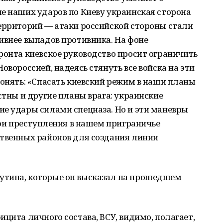
е наших ударов по Киеву украинская сторона
территорий — атаки российской стороны стали
ивнее выпадов противника. На фоне
ронта киевское руководство просит ограничить
овороссией, надеясь стянуть все войска на эти
понять: «Спасать киевский режим в наши планы
стны и другие планы врага: украинские
ие удары силами спецназа. Но и эти маневры
свои преступления в нашем приграничье
ственных районов для создания линии
утина, которые он высказал на прошедшем
цита личного состава, ВСУ, видимо, полагает,