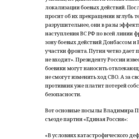
локализации боевых действий. Посл
просит об их прекращении вглубь 
разрушительнее, они в разы эффект
наступления ВС РФ по всей линии ф
зону боевых действий Донбассом и Н
участки фронта. Путин четко дает 
не входит». Президенту России изве
боевики могут наносить отвлекающ
не смогут изменить ход СВО. А за 
противник уже платит потерей соб
безопасности.
Вот основные посылы Владимира П
съезде партии «Единая Россия»:
«В условиях катастрофического дефи