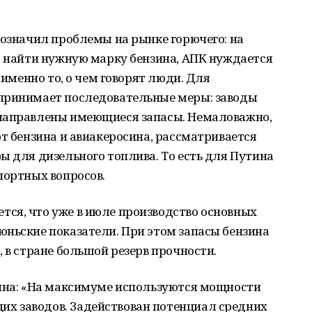
бозначил проблемы на рынке горючего: на
о найти нужную марку бензина, АПК нуждается
 именно то, о чем говорят люди. Для
принимает последовательные меры: заводы
 направлены имеющиеся запасы. Немаловажно,
рт бензина и авиакеросина, рассматривается
ы для дизельного топлива. То есть для Путина
портных вопросов.
ся, что уже в июле производство основных
юньские показатели. При этом запасы бензина
 в стране большой резерв прочности.
тина: «На максимуме используются мощности
х заводов. Задействован потенциал средних