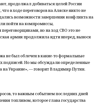
ют, продолжал добиваться целей России
что в ходе переговоров на Аляске никто не
ждались возможности завершения конфликта на
или пойти на компромиссы,
ереговорщиками, но на ход СВО это не
йская армия продолжила идти вперед, вынося
жа не был облечен в какие-то формальные
их подписей. Но мы обсуждали определенные
 на Украине», — говорит Владимир Путин.
просов, то важным событием последних дней
ения топливом, которое глава государства