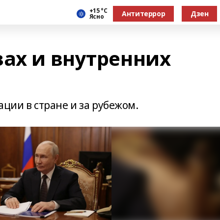
+15 °С
Антитеррор
Дзен
Ясно
зах и внутренних
ации в стране и за рубежом.