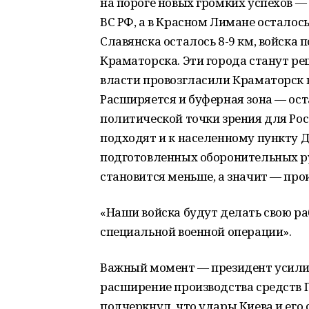
на пороге новых громких успехов —
ВС РФ, а в Красном Лимане осталось
Славянска осталось 8-9 км, войска п
Краматорска. Эти города станут ре
власти провозгласили Краматорск 
Расширяется и буферная зона — оста
политической точки зрения для Рос
подходят и к населенному пункту Д
подготовленных оборонительных ру
становится меньше, а значит — про
«Наши войска будут делать свою ра
специальной военной операции».
Важный момент — президент усилит
расширение производства средств П
подчеркнул, что удары Киева и его