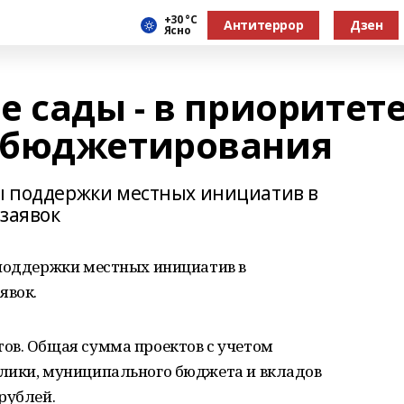
+30 °С
Антитеррор
Дзен
Ясно
 сады - в приоритет
 бюджетирования
мы поддержки местных инициатив в
 заявок
 поддержки местных инициатив в
явок.
ов. Общая сумма проектов с учетом
лики, муниципального бюджета и вкладов
рублей.