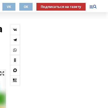
VK
OK
Подписаться на газету
а