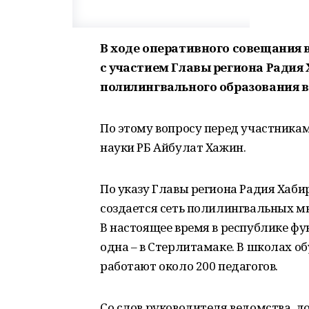
В ходе оперативного совещания 
с участием Главы региона Радия
полилингвального образования в
По этому вопросу перед участника
науки РБ Айбулат Хажин.
По указу Главы региона Радия Хабир
создается сеть полилингвальных 
В настоящее время в республике фун
одна – в Стерлитамаке. В школах о
работают около 200 педагогов.
Со слов руководителя ведомства, д