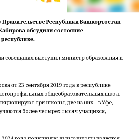
в Правительстве Республики Башкортостан
 Хабирова обсудили состояние
 республике.
ми совещания выступил министр образования и
ова от 23 сентября 2019 года в республике
многопрофильных общеобразовательных школ.
кционируют три школы, две из них – в Уфе,
бучаются более четырех тысяч учащихся,
о 2024 года полилингвальные школы появятся