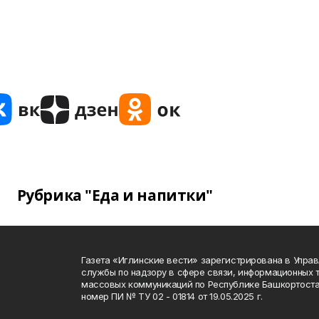
Рубрика "Еда и напитки"
Газета «Иглинские вести» зарегистрирована в Упра
службы по надзору в сфере связи, информационных 
массовых коммуникаций по Республике Башкортоста
номер ПИ № ТУ 02 - 01814 от 19.05.2025 г.