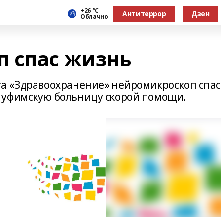
+26 °С
Антитеррор
Дзен
Облачно
 спас жизнь
та «Здравоохранение» нейромикроскоп спас
 уфимскую больницу скорой помощи.