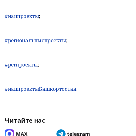
#нацпроекты
;
#региональныепроекты
;
#регпроекты
;
#нацпроектыБашкортостан
Читайте нас