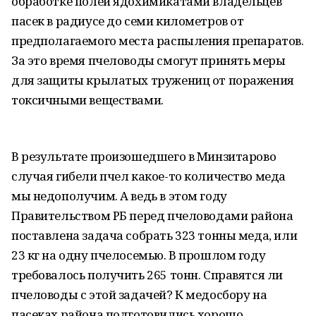
обработке полей ядохимикатами владельцев
пасек в радиусе до семи километров от
предполагаемого места распыления препаратов.
За это время пчеловоды смогут принять меры
для защиты крылатых тружениц от поражения
токсичными веществами.
В результате произошедшего в Минзитарово
случая гибели пчел какое-то количество меда
мы недополучим. А ведь в этом году
Правительством РБ перед пчеловодами района
поставлена задача собрать 323 тонны меда, или
23 кг на одну пчелосемью. В прошлом году
требовалось получить 265 тонн. Справятся ли
пчеловоды с этой задачей? К медосбору на
пасеках района подготовились хорошо,