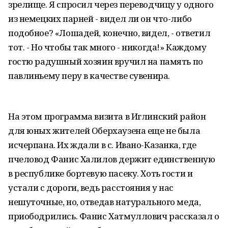
зрелище. Я спросил через переводчицу у одного
из немецких парней - видел ли он что-либо
подобное? «Лошадей, конечно, видел, - ответил
тот. - Но чтобы так много - никогда!» Каждому
гостю радушный хозяин вручил на память по
павлиньему перу в качестве сувенира.
На этом программа визита в Иглинский район
для юных жителей Оберхаузена еще не была
исчерпана. Их ждали в с. Ивано-Казанка, где
пчеловод Фанис Халилов держит единственную
в республике бортевую пасеку. Хоть гости и
устали с дороги, ведь расстояния у нас
нешуточные, но, отведав натурального меда,
приободрились. Фанис Хатмуллович рассказал о