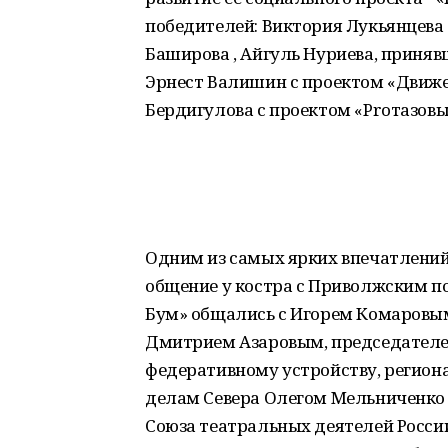
победителей: Виктория Лукьянцева
Баширова , Айгуль Нуриева, приняв
Эрнест Валишин с проектом «Движе
Бердигулова с проектом «Proтазовы
Одним из самых ярких впечатлени
общение у костра с Приволжским 
Бум» общались с Игорем Комаровы
Дмитрием Азаровым, председателе
федеративному устройству, регион
делам Севера Олегом Мельниченко
Союза театральных деятелей России