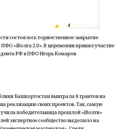
асти состоялось торжественное закрытие
ФО «iВолга 2.0». В церемонии принял участие
дента РФ в ПФО Игорь Комаров.
блики Башкортостан выиграла 8 грантов на
а реализацию своих проектов. Так, самую
учила победительница прошлой «iВолги»
блей экспертное сообщество выделило на
«Краеведческая мастерская». Среди