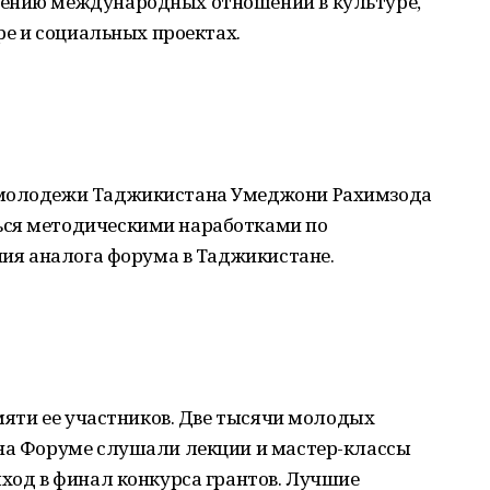
лению международных отношений в культуре,
ере и социальных проектах.
 молодежи Таджикистана Умеджони Рахимзода
ься методическими наработками по
ания аналога форума в Таджикистане.
амяти ее участников. Две тысячи молодых
 на Форуме слушали лекции и мастер-классы
ыход в финал конкурса грантов. Лучшие