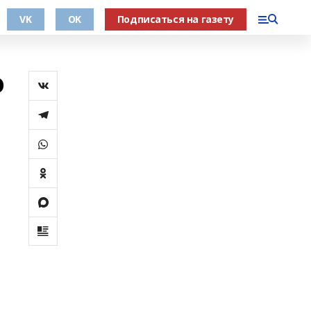
VK
OK
Подписаться на газету
о