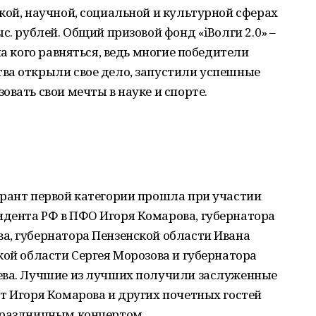
кой, научной, социальной и культурной сферах
с. рублей. Общий призовой фонд «iВолги 2.0» –
на кого равняться, ведь многие победители
ва открыли свое дело, запустили успешные
вать свои мечты в науке и спорте.
грант первой категории прошла при участии
дента РФ в ПФО Игоря Комарова, губернатора
а, губернатора Пензенской области Ивана
кой области Сергея Морозова и губернатора
ева. Лучшие из лучших получили заслуженные
т Игоря Комарова и других почетных гостей
праздничным концертом.