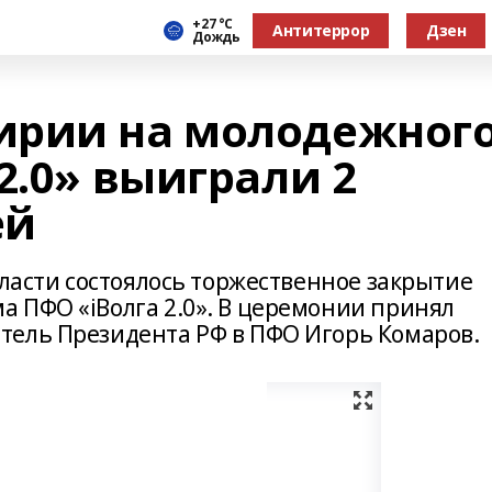
+27 °С
Антитеррор
Дзен
Дождь
ирии на молодежног
2.0» выиграли 2
ей
бласти состоялось торжественное закрытие
 ПФО «iВолга 2.0». В церемонии принял
тель Президента РФ в ПФО Игорь Комаров.