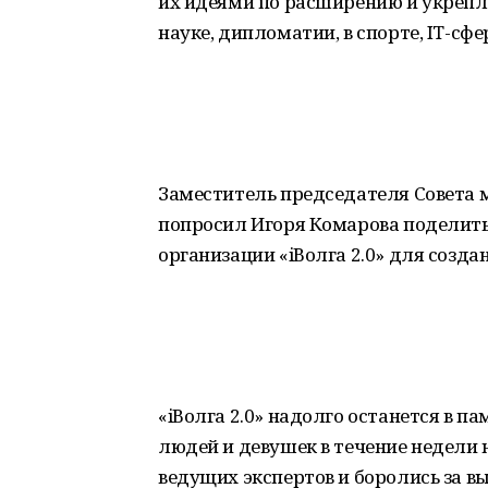
их идеями по расширению и укреп
науке, дипломатии, в спорте, IT-сф
Заместитель председателя Совета
попросил Игоря Комарова поделит
организации «iВолга 2.0» для созд
«iВолга 2.0» надолго останется в п
людей и девушек в течение недели
ведущих экспертов и боролись за в