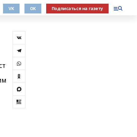
VK
OK
Подписаться на газету
ст
им