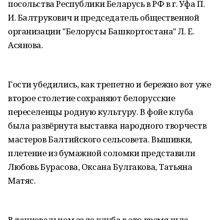
посольства Республики Беларусь в РФ в г. Уфа П.
И. Балтрукович и председатель общественной
организации "Белорусы Башкортостана" Л. Е.
Асянова.
Гости убедились, как трепетно и бережно вот уже
второе столетие сохраняют белорусские
переселенцы родную культуру. В фойе клуба
была развёрнута выставка народного творчеств
мастеров Балтийского сельсовета. Вышивки,
плетение из бумажной соломки представили
Любовь Бурасова, Оксана Булгакова, Татьяна
Матяс.
В танцевальном зале клуба в это время шла