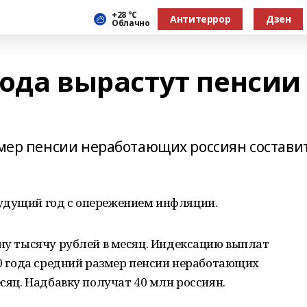
+28 °С
Антитеррор
Дзен
Облачно
 года вырастут пенсии
змер пенсии неработающих россиян состави
удущий год с опережением инфляции.
дну тысячу рублей в месяц. Индексацию выплат
020 года средний размер пенсии неработающих
есяц. Надбавку получат 40 млн россиян.