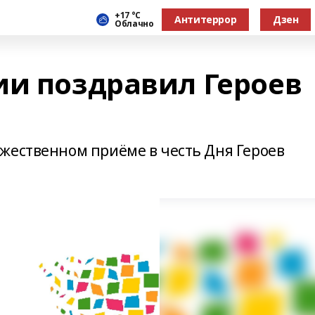
+17 °С
Антитеррор
Дзен
Облачно
ии поздравил Героев
жественном приёме в честь Дня Героев