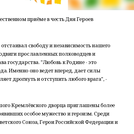
ственном приёме в честь Дня Героев
 отстаивал свободу и независимость нашего
подвиги прославленных полководцев и
ва государства. "Любовь к Родине - это
да. Именно оно ведет вперед, дает силы
яет дрогнуть и отступить любого врага", -
ьшого Кремлёвского дворца приглашены более
оявивших особое мужество и героизм. Среди
ветского Союза, Герои Российской Федерации и