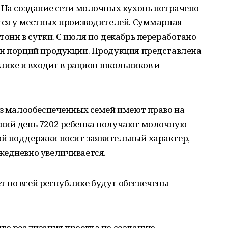
 На создание сети молочных кухонь потрачено
тся у местных производителей. Суммарная
тонн в сутки. С июля по декабрь переработано
лн порций продукции. Продукция представлена
блике и входит в рацион школьников и
из малообеспеченных семей имеют право на
ний день 7202 ребенка получают молочную
й поддержки носит заявительный характер,
жедневно увеличивается.
лет по всей республике будут обеспечены
что реализация проекта по созданию