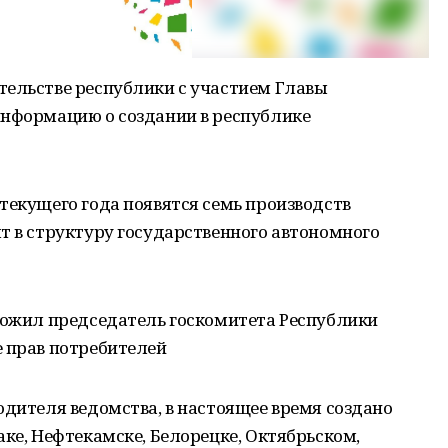
тельстве республики с участием Главы
информацию о создании в республике
текущего года появятся семь производств
т в структуру государственного автономного
оложил председатель госкомитета Республики
е прав потребителей
одителя ведомства, в настоящее время создано
аке, Нефтекамске, Белорецке, Октябрьском,