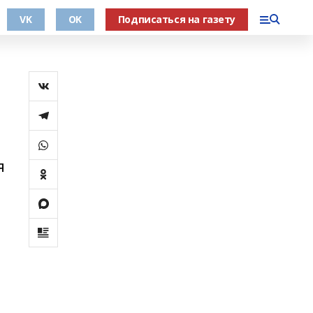
VK
OK
Подписаться на газету
я