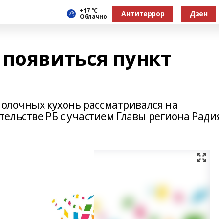
+17 °С
Антитеррор
Дзен
Облачно
 появиться пункт
молочных кухонь рассматривался на
ельстве РБ с участием Главы региона Ради