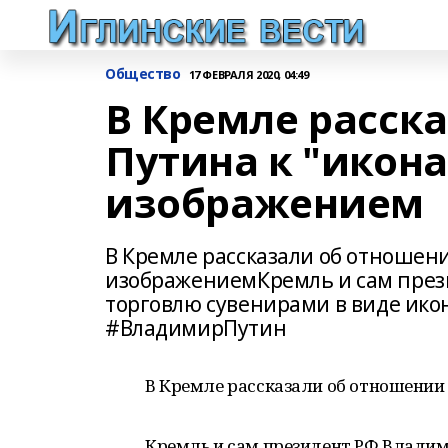
Общество
17 ФЕВРАЛЯ 2020, 04:49
В Кремле расск
Путина к "икона
изображением
В Кремле рассказали об отношени
изображениемКремль и сам през
торговлю сувенирами в виде ико
#ВладимирПутин
В Кремле рассказали об отношении 
Кремль и сам президент РФ Владим