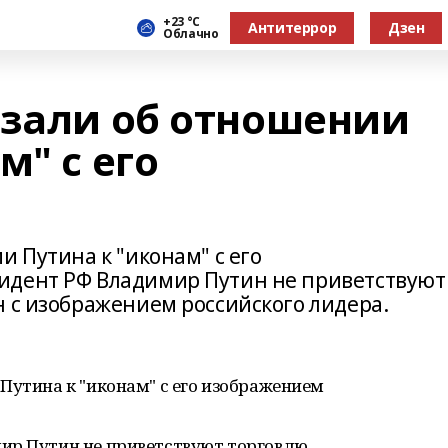
+23 °С
Антитеррор
Дзен
Облачно
азали об отношении
м" с его
и Путина к "иконам" с его
идент РФ Владимир Путин не приветствуют
н с изображением российского лидера.
Путина к "иконам" с его изображением
ир Путин не приветствуют торговлю