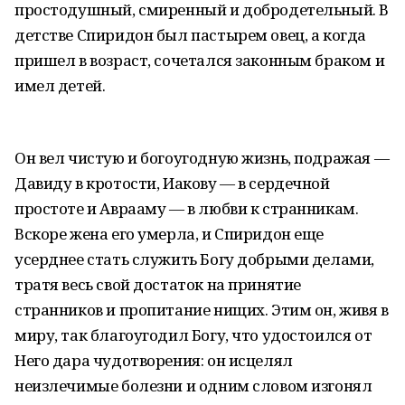
простодушный, смиренный и добродетельный. В
детстве Спиридон был пастырем овец, а когда
пришел в возраст, сочетался законным браком и
имел детей.
Он вел чистую и богоугодную жизнь, подражая —
Давиду в кротости, Иакову — в сердечной
простоте и Аврааму — в любви к странникам.
Вскоре жена его умерла, и Спиридон еще
усерднее стать служить Богу добрыми делами,
тратя весь свой достаток на принятие
странников и пропитание нищих. Этим он, живя в
миру, так благоугодил Богу, что удостоился от
Него дара чудотворения: он исцелял
неизлечимые болезни и одним словом изгонял