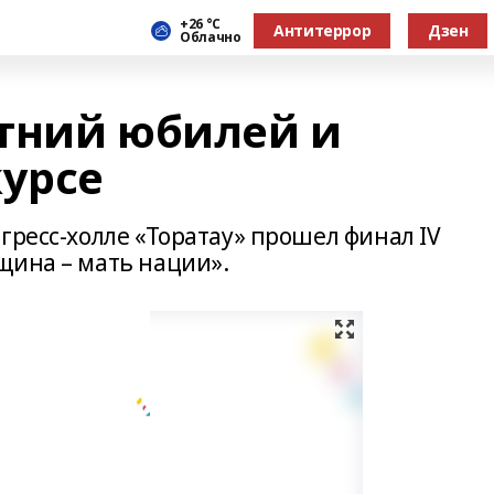
+26 °С
Антитеррор
Дзен
Облачно
тний юбилей и
курсе
гресс-холле «Торатау» прошел финал IV
щина – мать нации».