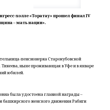
нгресс-холле «Торатау» прошел финал IV
щина – мать нации».
ительница-пенсионерка Старокубовской
Тикеева, ныне проживающая в Уфе и в январе
ний юбилей.
овна была удостоена главной награды –
и башкирского женского движения Рабиги