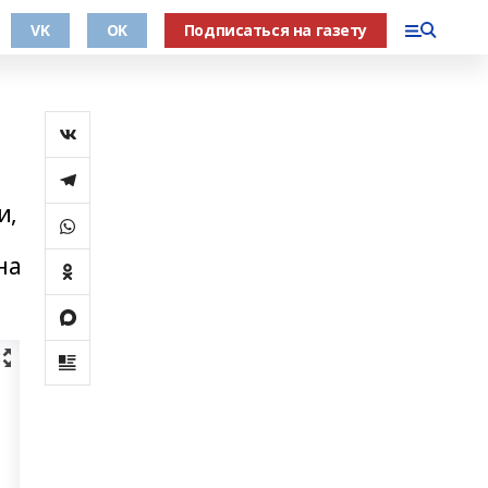
VK
OK
Подписаться на газету
и,
на