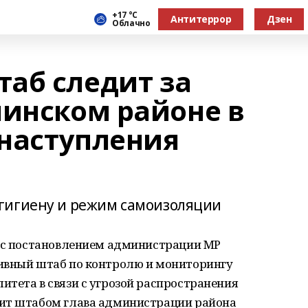
+17 °С
Антитеррор
Дзен
Облачно
аб следит за
линском районе в
 наступления
гигиену и режим самоизоляции
и с постановлением администрации МР
ивный штаб по контролю и мониторингу
тета в связи с угрозой распространения
дит штабом глава администрации района