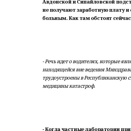
Авдонской и Сипайловской подст
не получают заработную плату и 
больным. Как там обстоят сейчас
- Речь идет о водителях, которые я
находящейся вне ведения Минздрава
трудоустроены в Республиканскую 
медицины катастроф.
- Когда частные лаборатории пр