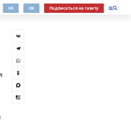
VK
OK
Подписаться на газету
л
и