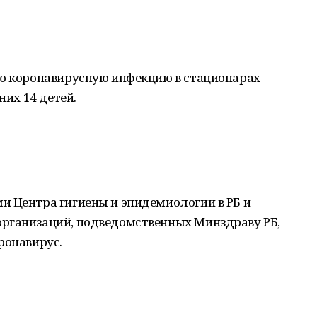
ую коронавирусную инфекцию в стационарах
них 14 детей.
и Центра гигиены и эпидемиологии в РБ и
рганизаций, подведомственных Минздраву РБ,
ронавирус.