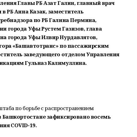
ления Главы РБ Азат Галин, главный врач
в РБ Анна Казак, заместитель
ребнадзора по РБ Галина Пермина,
и города Уфы Рустем Газизов, глава
на города Уфы Илвир Нурдавлятов,
ктора «Башавтотранс» по пассажирским
еститель заведующего отделом Управления
икациям Гульназ Калимуллина.
таба по борьбе с распространением
в Башкортостане зафиксировано восемь
ия COVID-19.