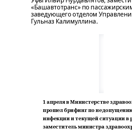
Уфы Илвир Нурдавлятов, замести
«Башавтотранс» по пассажирским
заведующего отделом Управлени
Гульназ Калимуллина.
1 апреля в Министерстве здраво
прошел брифинг по недопущению
инфекции и текущей ситуации в р
заместитель министра здравоохр