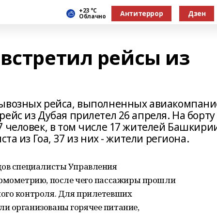
+23 °С
Антитеррор
Дзен
Облачно
 встретил рейсы из
вывозных рейса, выполненных авиакомпан
ейс из Дубая прилетел 26 апреля. На борту
 человек, в том числе 17 жителей Башкири
та из Гоа, 37 из них - жители региона.
дов специалисты Управления
ермометрию, после чего пассажиры прошли
ого контроля. Для прилетевших
и организованы горячее питание,