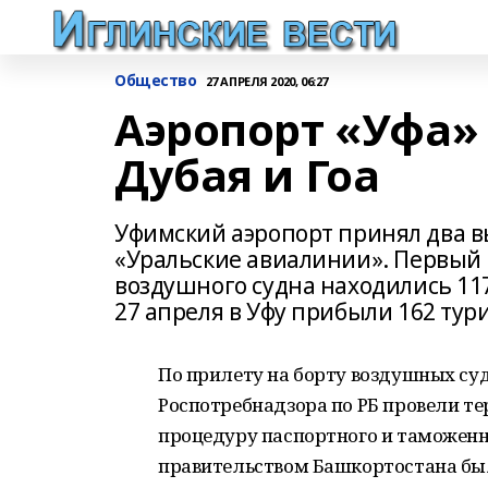
Общество
27 АПРЕЛЯ 2020, 06:27
Аэропорт «Уфа»
Дубая и Гоа
Уфимский аэропорт принял два 
«Уральские авиалинии». Первый р
воздушного судна находились 117
27 апреля в Уфу прибыли 162 турис
По прилету на борту воздушных су
Роспотребнадзора по РБ провели т
процедуру паспортного и таможенн
правительством Башкортостана был