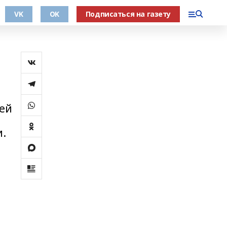
VK
OK
Подписаться на газету
ией
и.