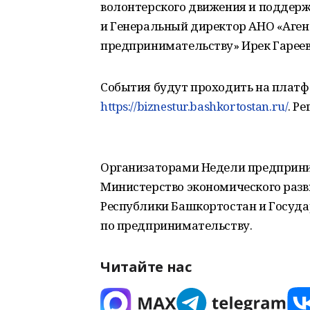
волонтерского движения и поддер
и Генеральный директор АНО «Аген
предпринимательству» Ирек Гареев
События будут проходить на платфо
https://biznestur.bashkortostan.ru/
. Р
Организаторами Недели предприни
Министерство экономического разв
Республики Башкортостан и Госуд
по предпринимательству.
Читайте нас