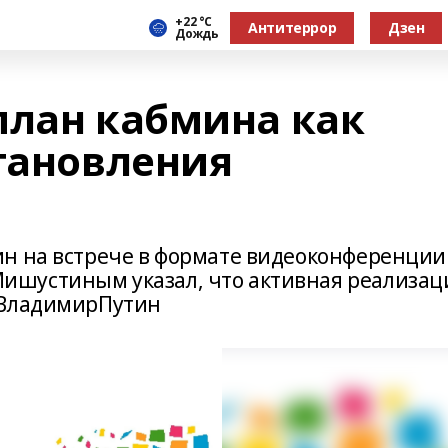
+22 °С
Антитеррор
Дзен
Дождь
план кабмина как
становления
н на встрече в формате видеоконференции
шустиным указал, что активная реализац
#ВладимирПутин