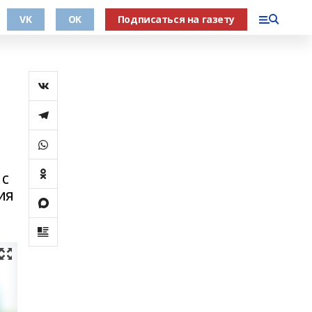
VK
OK
Подписаться на газету
 с
ия