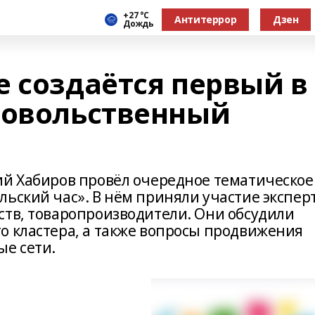
+27 °С
Антитеррор
Дзен
Дождь
е создаётся первый в
довольственный
ий Хабиров провёл очередное тематическое
льский час». В нём приняли участие экспер
ств, товаропроизводители. Они обсудили
о кластера, а также вопросы продвижения
ые сети.