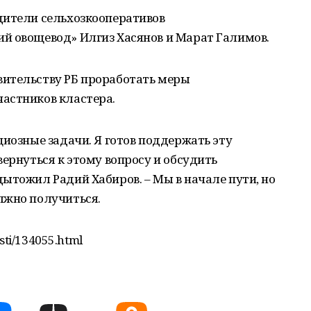
дители сельхозкооперативов
й овощевод» Илгиз Хасянов и Марат Галимов.
ительству РБ проработать меры
астников кластера.
циозные задачи. Я готов поддержать эту
вернуться к этому вопросу и обсудить
ытожил Радий Хабиров. – Мы в начале пути, но
лжно получиться.
sti/134055.html