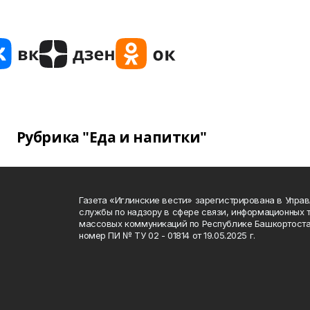
Рубрика "Еда и напитки"
Газета «Иглинские вести» зарегистрирована в Упра
службы по надзору в сфере связи, информационных 
массовых коммуникаций по Республике Башкортоста
номер ПИ № ТУ 02 - 01814 от 19.05.2025 г.