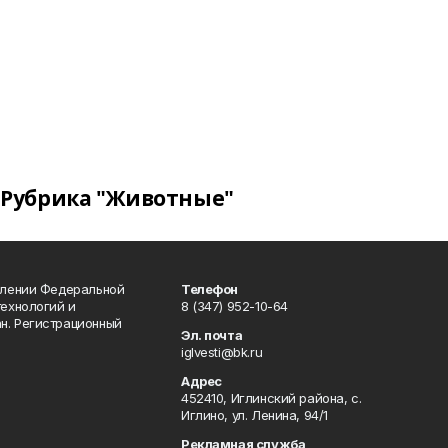
Рубрика "Животные"
влении Федеральной
Телефон
технологий и
8 (347) 952-10-64
н. Регистрационный
Эл. почта
iglvesti@bk.ru
Адрес
452410, Иглинский района, с.
Иглино, ул. Ленина, 94/1
Рекламная служба