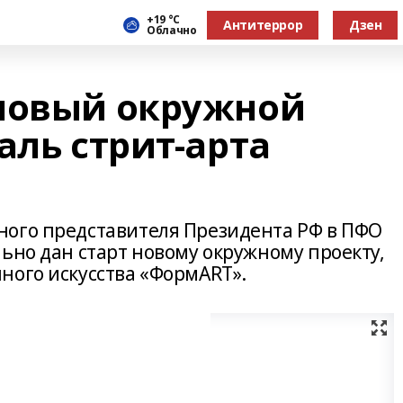
+19 °С
Антитеррор
Дзен
Облачно
новый окружной
аль стрит-арта
ного представителя Президента РФ в ПФО
ьно дан старт новому окружному проекту,
ного искусства «ФормАRТ».