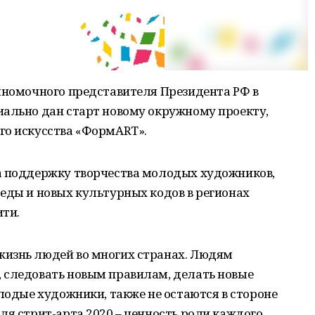
олномочного представителя Президента РФ в
иально дан старт новому окружному проекту,
го искусства «ФормАRТ».
а поддержку творчества молодых художников,
еды и новых культурных кодов в регионах
ити.
изнь людей во многих странах. Людям
 следовать новым правилам, делать новые
олодые художники, также не остаются в стороне
ля стрит-арта 2020 – ценность роли каждого