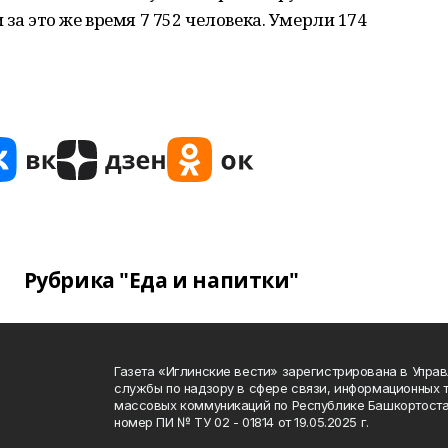
 за это же время 7 752 человека. Умерли 174
Рубрика "Еда и напитки"
Газета «Иглинские вести» зарегистрирована в Упра
службы по надзору в сфере связи, информационных 
массовых коммуникаций по Республике Башкортоста
номер ПИ № ТУ 02 - 01814 от 19.05.2025 г.