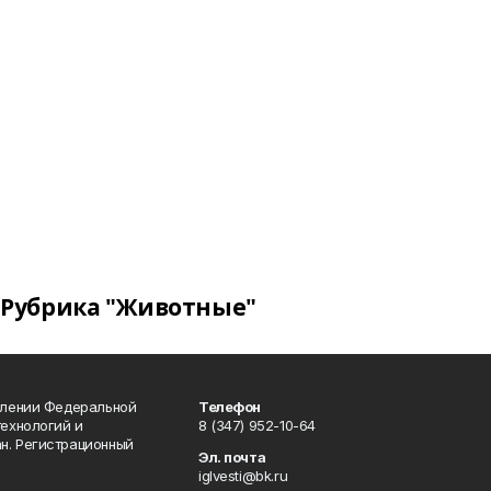
Рубрика "Животные"
влении Федеральной
Телефон
технологий и
8 (347) 952-10-64
н. Регистрационный
Эл. почта
iglvesti@bk.ru