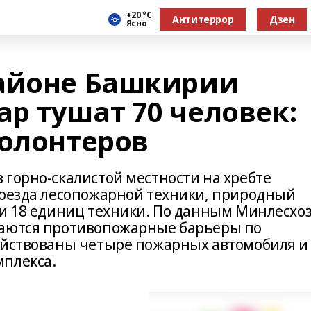
+20 °С
Антитеррор
Дзен
Ясно
районе Башкирии
р тушат 70 человек:
волонтеров
 горно-скалистой местности на хребте
роезда лесопожарной техники, природный
 и 18 единиц техники. По данным Минлесхо
даются противопожарные барьеры по
ействованы четыре пожарных автомобиля и
мплекса.