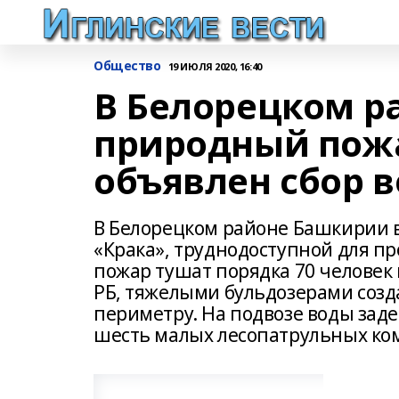
Общество
19 ИЮЛЯ 2020, 16:40
В Белорецком 
природный пожа
объявлен сбор 
В Белорецком районе Башкирии в
«Крака», труднодоступной для п
пожар тушат порядка 70 человек
РБ, тяжелыми бульдозерами соз
периметру. На подвозе воды зад
шесть малых лесопатрульных ко