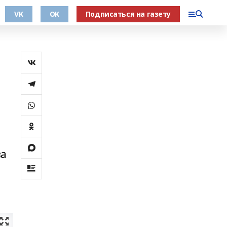
VK
OK
Подписаться на газету
за