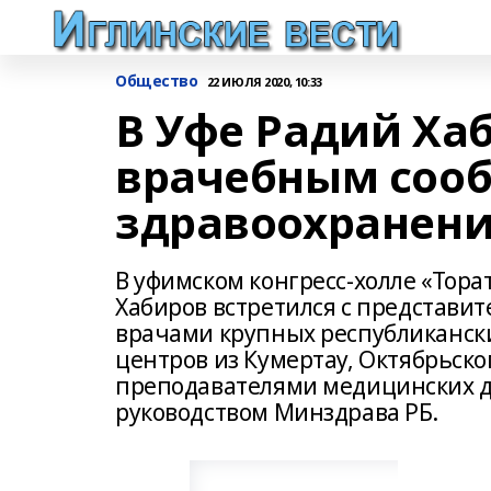
Общество
22 ИЮЛЯ 2020, 10:33
В Уфе Радий Хаб
врачебным соо
здравоохранен
В уфимском конгресс-холле «Тора
Хабиров встретился с представи
врачами крупных республиканс
центров из Кумертау, Октябрьско
преподавателями медицинских д
руководством Минздрава РБ.