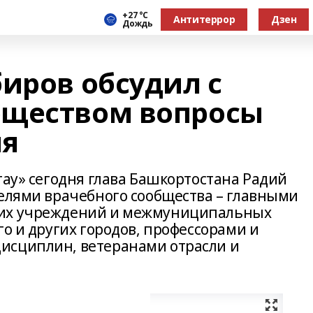
+27 °С
Антитеррор
Дзен
Дождь
иров обсудил с
бществом вопросы
ия
тау» сегодня глава Башкортостана Радий
телями врачебного сообщества – главными
ких учреждений и межмуниципальных
го и других городов, профессорами и
исциплин, ветеранами отрасли и