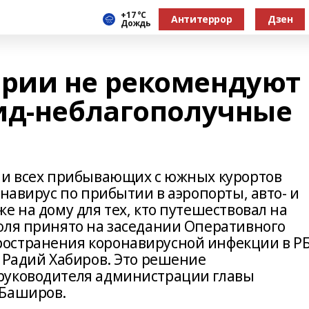
+17 °С
Антитеррор
Дзен
Дождь
рии не рекомендуют
ид-неблагополучные
ии всех прибывающих с южных курортов
онавирус по прибытии в аэропорты, авто- и
е на дому для тех, кто путешествовал на
юля принято на заседании Оперативного
остранения коронавирусной инфекции в РБ
 Радий Хабиров. Это решение
руководителя администрации главы
 Баширов.