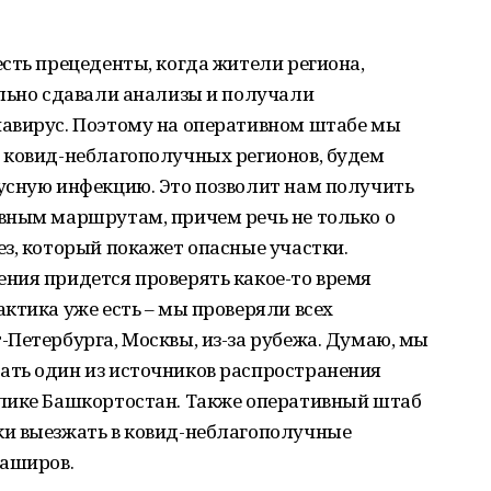
сть прецеденты, когда жители региона,
ельно сдавали анализы и получали
авирус. Поэтому на оперативном штабе мы
 ковид-неблагополучных регионов, будем
усную инфекцию. Это позволит нам получить
вным маршрутам, причем речь не только о
з, который покажет опасные участки.
ния придется проверять какое-то время
ктика уже есть – мы проверяли всех
Петербурга, Москвы, из-за рубежа. Думаю, мы
ть один из источников распространения
лике Башкортостан. Также оперативный штаб
и выезжать в ковид-неблагополучные
Баширов.