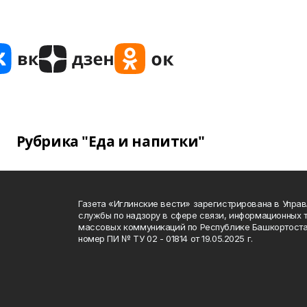
Рубрика "Еда и напитки"
Газета «Иглинские вести» зарегистрирована в Упра
службы по надзору в сфере связи, информационных 
массовых коммуникаций по Республике Башкортоста
номер ПИ № ТУ 02 - 01814 от 19.05.2025 г.