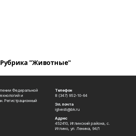
Рубрика "Животные"
влении Федеральной
Телефон
технологий и
8 (347) 952-10-64
н. Регистрационный
Эл. почта
iglvesti@bk.ru
Адрес
452410, Иглинский района, с.
Иглино, ул. Ленина, 94/1